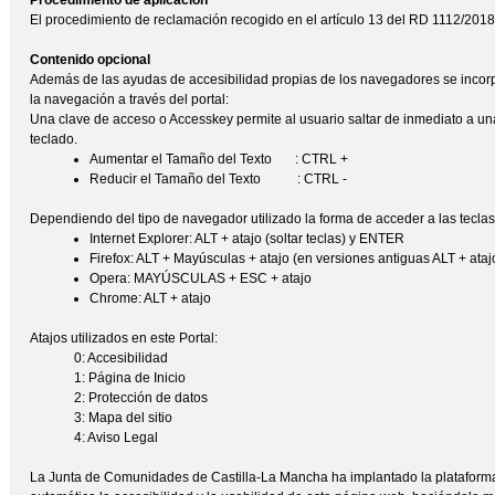
Procedimiento de aplicación
El procedimiento de reclamación recogido en el artículo 13 del RD 1112/2018
Contenido opcional
Además de las ayudas de accesibilidad propias de los navegadores se incorpor
la navegación a través del portal:
Una clave de acceso o Accesskey permite al usuario saltar de inmediato a un
teclado.
Aumentar el Tamaño del Texto : CTRL +
Reducir el Tamaño del Texto : CTRL -
Dependiendo del tipo de navegador utilizado la forma de acceder a las teclas
Internet Explorer: ALT + atajo (soltar teclas) y ENTER
Firefox: ALT + Mayúsculas + atajo (en versiones antiguas ALT + ataj
Opera: MAYÚSCULAS + ESC + atajo
Chrome: ALT + atajo
Atajos utilizados en este Portal:
0: Accesibilidad
1: Página de Inicio
2: Protección de datos
3: Mapa del sitio
4: Aviso Legal
La Junta de Comunidades de Castilla-La Mancha ha implantado la plataforma 