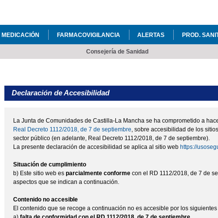
Pasar al
contenido
principal
 MEDICACIÓN
FARMACOVIGILANCIA
ALERTAS
PROD. SANI
Consejería de Sanidad
Declaración de Accesibilidad
La Junta de Comunidades de Castilla-La Mancha se ha comprometido a hacer 
Real Decreto 1112/2018, de 7 de septiembre
, sobre accesibilidad de los siti
sector público (en adelante, Real Decreto 1112/2018, de 7 de septiembre).
La presente declaración de accesibilidad se aplica al sitio web
https://usose
Situación de cumplimiento
b) Este sitio web es
parcialmente conforme
con el RD 1112/2018, de 7 de sep
aspectos que se indican a continuación.
Contenido no accesible
El contenido que se recoge a continuación no es accesible por los siguientes
a)
falta de conformidad con el RD 1112/2018, de 7 de septiembre