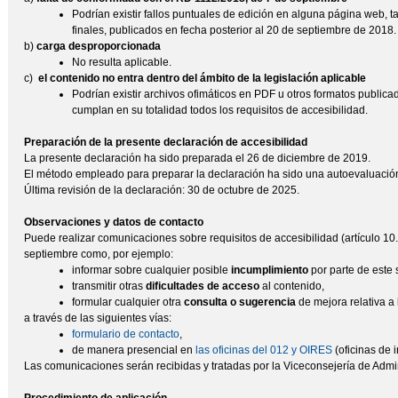
Podrían existir fallos puntuales de edición en alguna página web
finales, publicados en fecha posterior al 20 de septiembre de 2018.
b)
carga desproporcionada
No resulta aplicable.
c)
el contenido no entra dentro del ámbito de la legislación aplicable
Podrían existir archivos ofimáticos en PDF u otros formatos public
cumplan en su totalidad todos los requisitos de accesibilidad.
Preparación de la presente declaración de accesibilidad
La presente declaración ha sido preparada el 26 de diciembre de 2019.
El método empleado para preparar la declaración ha sido una autoevaluación
Última revisión de la declaración: 30 de octubre de 2025.
Observaciones y datos de contacto
Puede realizar comunicaciones sobre requisitos de accesibilidad (artículo 10
septiembre como, por ejemplo:
informar sobre cualquier posible
incumplimiento
por parte de este 
transmitir otras
dificultades de acceso
al contenido,
formular cualquier otra
consulta o sugerencia
de mejora relativa a 
a través de las siguientes vías:
formulario de contacto
,
de manera presencial en
las oficinas del 012 y OIRES
(oficinas de i
Las comunicaciones serán recibidas y tratadas por la Viceconsejería de Admin