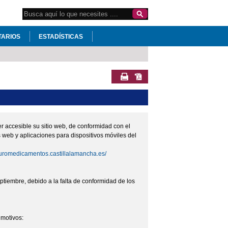
Search
Formulario de búsqueda
this
site
TARIOS
ESTADÍSTICAS
accesible su sitio web, de conformidad con el
os web y aplicaciones para dispositivos móviles del
guromedicamentos.castillalamancha.es/
tiembre, debido a la falta de conformidad de los
 motivos: